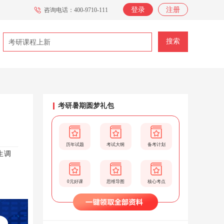
登录
注册
咨询电话：400-9710-111
搜索
考研暑期圆梦礼包
历年试题
考试大纲
备考计划
生调
0元好课
思维导图
核心考点