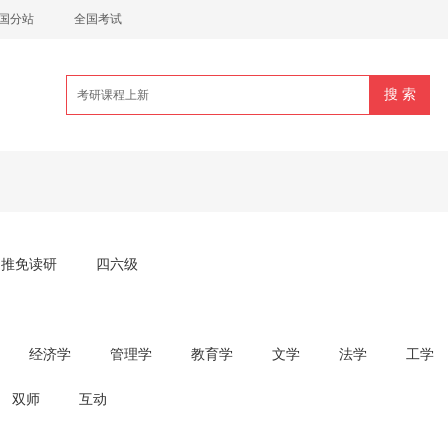
国分站
全国考试
推免读研
四六级
经济学
管理学
教育学
文学
法学
工学
双师
互动