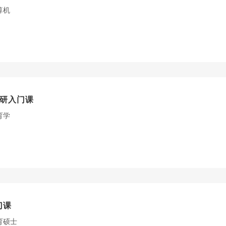
算机
考研入门课
育学
门课
育硕士