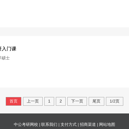
研入门课
术硕士
首页
上一页
1
2
下一页
尾页
1/2页
中公考研网校 |
联系我们 |
支付方式 |
招商渠道 |
网站地图