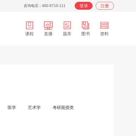
登录
注册
咨询电话：400-9710-111
课程
直播
题库
图书
资料
APP
在职
在校
服务
背词
医学
艺术学
考研面授类