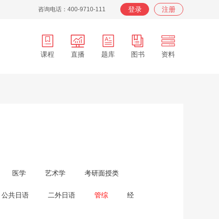
登录
注册
咨询电话：400-9710-111
课程
直播
题库
图书
资料
APP
在职
在校
服务
背词
医学
艺术学
考研面授类
公共日语
二外日语
管综
经