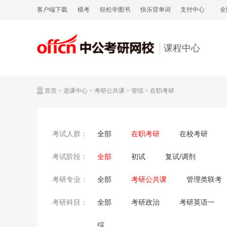
客户端下载
模考
轻松学图书
快乐背单词
支付中心
全
课程中心
首页
>
选课中心
>
考研公共课
>
管综
>
在职考研
全部
在职考研
在校考研
考试人群：
全部
初试
复试/调剂
考试阶段：
全部
考研公共课
管理类联考
考研专业：
全部
考研政治
考研英语一
考研科目：
综