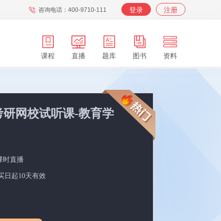
登录
注册
咨询电话：400-9710-111
课程
直播
题库
图书
资料
APP
在职
在校
服务
背词
年考研网校试听课-教育学
课时直播
买日起10天有效