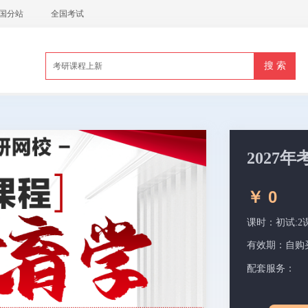
国分站
全国考试
2027
￥ 0
课时：初试:2
有效期：
自购
配套服务：