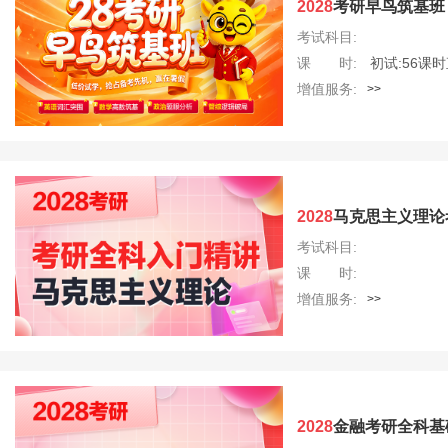
2028
考研早鸟筑基班
考试科目:
课 时:
初试:56课
增值服务:
>>
2028
马克思主义理论
考试科目:
课 时:
增值服务:
>>
2028
金融考研全科基