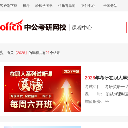
客户端下载
模考
轻松学图书
快乐背单词
支付中心
全国分站
课程中心
有关
【2028】
的课程共有
21
个结果
2028
年考研在职人早
考试科目:
考研英语一
课 时:
初试:4课时
增值服务:
>>