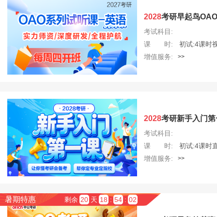
2028
考研早起鸟OAO
考试科目:
课 时:
初试:4课时
增值服务:
>>
2028
考研新手入门第
考试科目:
课 时:
初试:4课时
增值服务:
>>
暑期特惠
剩余
20
天
18
:
54
:
01