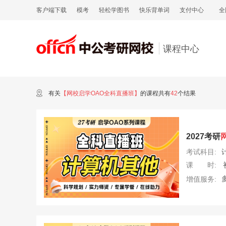
客户端下载
模考
轻松学图书
快乐背单词
支付中心
全
课程中心
有关
【网校启学OAO全科直播班】
的课程共有
42
个结果
2027考研
考试科目:
课 时:
增值服务: