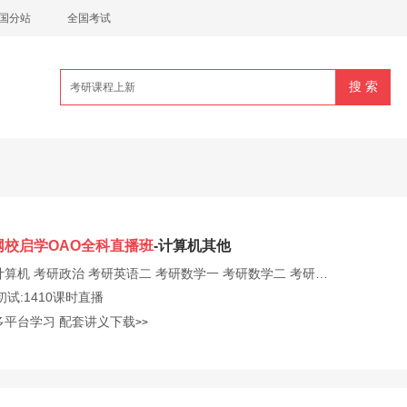
国分站
全国考试
网校启学OAO全科直播班
-计算机其他
计算机
考研政治
考研英语二
考研数学一
考研数学二
考研数学三
初试:1410课时直播
多平台学习
配套讲义下载
>>