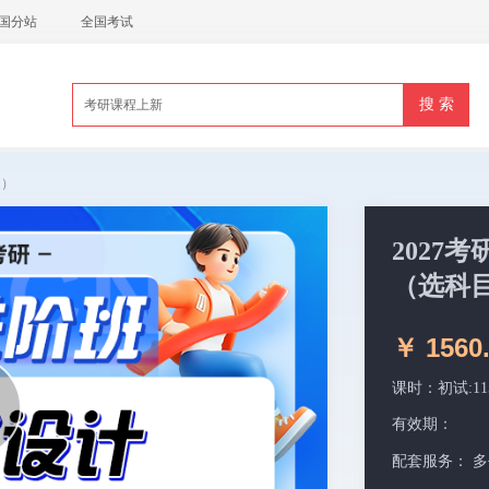
国分站
全国考试
目）
2027
（选科
￥ 1560.
课时：初试:1
有效期：
配套服务：
多