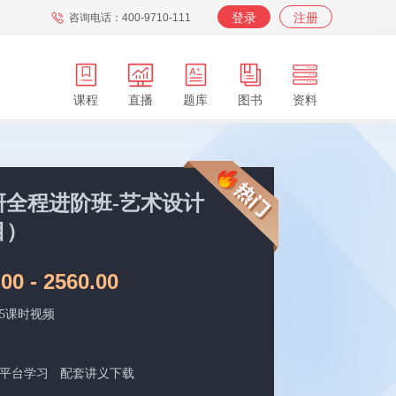
登录
注册
咨询电话：400-9710-111
课程
直播
题库
图书
资料
APP
在职
在校
服务
背词
考研全程进阶班-艺术设计
目）
00 - 2560.00
15课时视频
平台学习
配套讲义下载