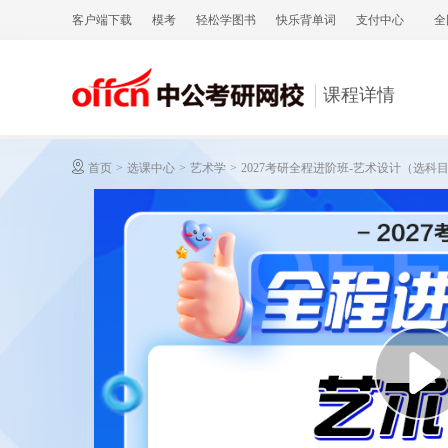
客户端下载
模考
轻松学图书
快乐背单词
支付中心
全
课程详情
首页
>
选课中心
>
艺术学
>
2027考研全程进阶班-艺术设计（选科