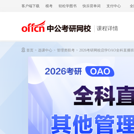
客户端下载
模考
轻松学图书
快乐背单词
支付中心
全
课程详情
首页
>
选课中心
>
管理类联考
>
2026考研网校启学OAO全科直播