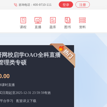
登录
注册
咨询电话：400-9710-111
课程
直播
题库
图书
资料
APP
在职
在校
服务
背词
考研网校启学OAO全科直播
管理类专硕
0.00
28课时直播
日期起至2025-12-31 23:59:59有效
平台学习
配套讲义下载