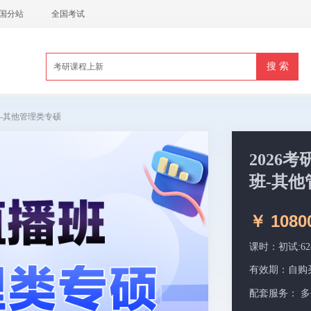
国分站
全国考试
班-其他管理类专硕
2026
班-其他
￥ 1080
课时：初试:6
有效期：
自购买
配套服务：
多