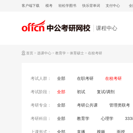
客户端下载
模考
轻松学图书
快乐背单词
支付中心
全
课程中心
首页
>
选课中心
>
教育学
>
体育硕士
>
在校考研
全部
在职考研
在校考研
考试人群：
全部
初试
复试/调剂
考试阶段：
全部
考研公共课
管理类联考
考研专业：
全部
教育学
心理学
33
考研科目：
全部
直播
视频
面授
上课形式：