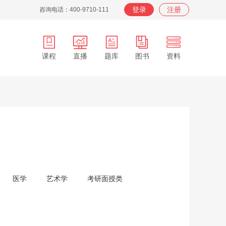
登录
注册
咨询电话：400-9710-111
课程
直播
题库
图书
资料
APP
在职
在校
服务
背词
医学
艺术学
考研面授类