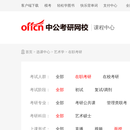
客户端下载
模考
轻松学图书
快乐背单词
支付中心
全
课程中心
首页
>
选课中心
>
艺术学
>
在职考研
全部
在职考研
在校考研
考试人群：
全部
初试
复试/调剂
考试阶段：
全部
考研公共课
管理类联考
考研专业：
全部
艺术硕士
考研科目：
全部
直播
视频
面授
上课形式：