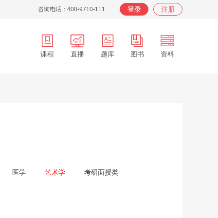
登录
注册
咨询电话：400-9710-111
课程
直播
题库
图书
资料
APP
在职
在校
服务
背词
医学
艺术学
考研面授类