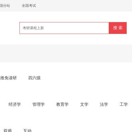
国分站
全国考试
推免读研
四六级
经济学
管理学
教育学
文学
法学
工学
双师
互动