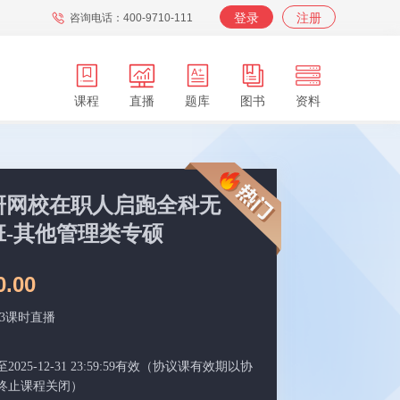
登录
注册
咨询电话：400-9710-111
课程
直播
题库
图书
资料
APP
在职
在校
服务
背词
考研网校在职人启跑全科无
班-其他管理类专硕
0.00
03课时直播
025-12-31 23:59:59有效（协议课有效期以协
终止课程关闭）