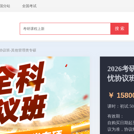
国分站
全国考试
忧协议班-其他管理类专硕
2026
忧协议
￥ 1580
课时：初试:5
有效期：
自购买日期起至2
议为准，协议